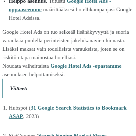
Helppo asennus.
Tutustu
Google Hotel Ads -
oppaaseemme
määrittääksesi hotellikampanjasi Google
Hotel Adsissa.
Google Hotel Ads on tuo selkeää lisänäkyvyyttä ja suoria
varauksia puolella perinteisten jakelukanavien hinnasta.
Lisäksi maksat vain todellisista varauksista, joten se on
riskitön tapa mainostaa hotelliasi.
Noudata vaiheittaista
Google Hotel Ads -opastamme
asennuksen helpottamiseksi.
Viitteet:
Hubspot (
31 Google Search Statistics to Bookmark
ASAP
, 2023)
StatCounter (
Search Engine Market Share