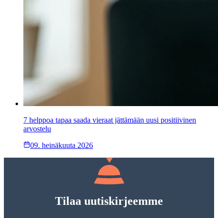
7 helppoa tapaa saada vieraat jättämään uusi positiivinen
arvostelu
09. heinäkuuta 2026
Tilaa uutiskirjeemme