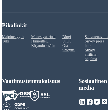
Pikalinkit
Majoitustyypit
Menestystarinat
Blogi
Saavutettavuus
Tuki
Hinnoittelu
UKK
Sirvoy press
Kirjaudu sisään
Ota
hub
yhteyttä
Sirvoy
affiliate-
ohjelma
Vaatimustenmukaisuus
Sosiaalinen
media