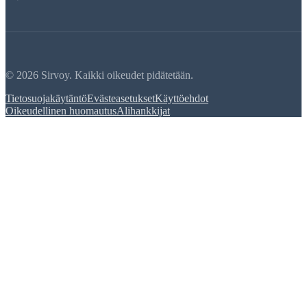
© 2026 Sirvoy. Kaikki oikeudet pidätetään.
Tietosuojakäytäntö
Evästeasetukset
Käyttöehdot
Oikeudellinen huomautus
Alihankkijat