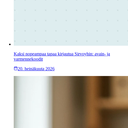
Kaksi nopeampaa tapaa kirjautua Sirvoyhin: avain- ja
varmennekoodit
20. heinäkuuta 2026