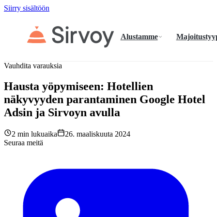
Siirry sisältöön
Alustamme
Majoitustyy
Vauhdita varauksia
Hausta yöpymiseen: Hotellien
näkyvyyden parantaminen Google Hotel
Adsin ja Sirvoyn avulla
2 min lukuaika
26. maaliskuuta 2024
Seuraa meitä