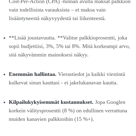
Cost-Per-Action (CPA) -hinnan avulla maksat palkkion
vain todellisista varauksista – et maksa vain
lisääntyneestä näkyvyydestä tai liikenteestä.
**Lisää joustavuutta. **Valitse palkkioprosentti, joka
sopii budjettiisi, 3%, 5% tai 8%. Mitä korkeampi arvo,
sitä näkyvämmin mainoksesi näkyy.
Enemmän hallintaa.
Vierastiedot ja kaikki viestintä
kulkevat sinun kauttasi - ei jakelukanavan kautta.
Kilpailukykyisemmät kustannukset.
Jopa Googlen
korkein välitysprosentti (8 %) on edullinen verrattuna
muiden kanavien palkkioihin (15 %+).