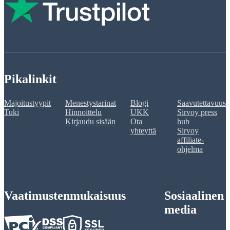
Pikalinkit
Majoitustyypit
Menestystarinat
Blogi
Saavutettavuus
Tuki
Hinnoittelu
UKK
Sirvoy press
Kirjaudu sisään
Ota
hub
yhteyttä
Sirvoy
affiliate-
ohjelma
Vaatimustenmukaisuus
Sosiaalinen
media