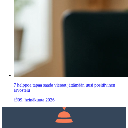
7 helppoa tapaa saada vieraat jättämään uusi positiivinen
arvostelu
09. heinäkuuta 2026