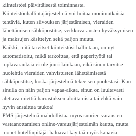
kiinteistösi päivittäisestä toiminnasta.
Kiinteistönhallintajärjestelmä voi hoitaa monimutkaisia
tehtäviä, kuten siivouksen järjestämisen, vieraiden
lähettämisen sähköpostitse, verkkovarausten hyväksymisen
ja maksujen käsittelyn sekä paljon muuta.
Kaikki, mitä tarvitset kiinteistösi hallintaan, on nyt
automatisoitu, mikä tarkoittaa, että paperityötä tai
tuplavarauksia ei ole juuri lainkaan, eikä sinun tarvitse
huolehtia vieraiden vahvistusten lähettämisestä
sähköpostitse, koska järjestelmä tekee sen puolestasi. Kun
sinulla on näin paljon vapaa-aikaa, sinun on luultavasti
alettava miettiä harrastuksen aloittamista tai ehkä vain
hyvin ansaittua taukoa!
PMS-järjestelmä mahdollistaa myös suorien varausten
vastaanottamisen online-varausjärjestelmän kautta, mutta
monet hotellinpitäjät haluavat käyttää myös kanavia