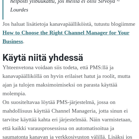
helposti ylibuukattu, jos meillä ei olisi Sirvoya ~
Lourdes
Jos haluat lisätietoja kanavapäälliköistä, tutustu blogiimme
How to Choose the Right Channel Manager for Your
Business
.
Käytä niitä yhdessä
Yhteenvetona voidaan siis todeta, että PMS:llä ja
kanavapäälliköllä on hyvin erilaiset hatut ja roolit, mutta
ajan ja tulojen maksimoimiseksi on parasta käyttää
molempia.
On suositeltavaa löytää PMS-järjestelmä, jossa on
mahdollisuus käyttää Channel Manageria, jotta sinun ei
tarvitse käyttää kahta eri järjestelmää. Näin varmistetaan,
että kaikki varausprosessissa on automatisoitua ja
saumatonta kanavan ja verkkosivuston välillä. Lisäksi jos