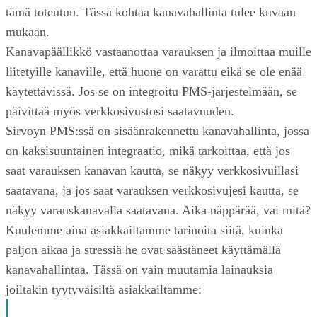
tämä toteutuu. Tässä kohtaa kanavahallinta tulee kuvaan
mukaan.
Kanavapäällikkö vastaanottaa varauksen ja ilmoittaa muille
liitetyille kanaville, että huone on varattu eikä se ole enää
käytettävissä. Jos se on integroitu PMS-järjestelmään, se
päivittää myös verkkosivustosi saatavuuden.
Sirvoyn PMS:ssä on sisäänrakennettu kanavahallinta, jossa
on kaksisuuntainen integraatio, mikä tarkoittaa, että jos
saat varauksen kanavan kautta, se näkyy verkkosivuillasi
saatavana, ja jos saat varauksen verkkosivujesi kautta, se
näkyy varauskanavalla saatavana. Aika näppärää, vai mitä?
Kuulemme aina asiakkailtamme tarinoita siitä, kuinka
paljon aikaa ja stressiä he ovat säästäneet käyttämällä
kanavahallintaa. Tässä on vain muutamia lainauksia
joiltakin tyytyväisiltä asiakkailtamme: