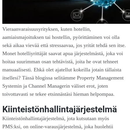
Vieraanvaraisuusyrityksen, kuten hotellin,
aamiaismajoituksen tai hostellin, pyörittäminen voi olla
sekä aikaa vievää että stressaavaa, jos yrität tehdä sen itse.
Monet hotelliyrittäjät saavat apua järjestelmästä, joka voi
hoitaa suurimman osan tehtävistä, joita he ovat tehneet
manuaalisesti. Ehkä olet ajatellut kokeilla jotain tällaista
itsellesi? Tässä blogissa selitämme Property Management
Systemin ja Channel Managerin väliset erot, joten
toivottavasti se tekee etsinnästäsi hieman helpompaa.
Kiinteistönhallintajärjestelmä
Kiinteistönhallintajärjestelmä, jota kutsutaan myös
PMS:ksi, on online-varausjärjestelmä, joka huolehtii