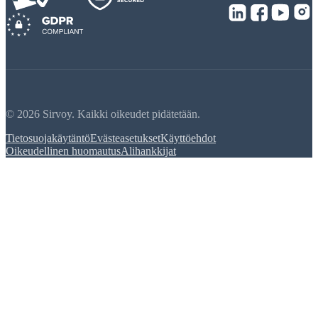
© 2026 Sirvoy. Kaikki oikeudet pidätetään.
Tietosuojakäytäntö
Evästeasetukset
Käyttöehdot
Oikeudellinen huomautus
Alihankkijat