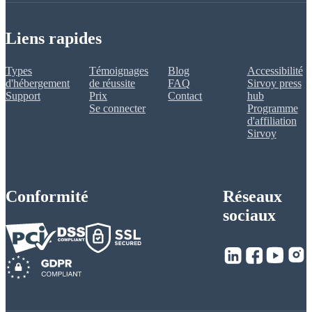
Liens rapides
Types
Témoignages
Blog
Accessibilité
d'hébergement
de réussite
FAQ
Sirvoy press
Support
Prix
Contact
hub
Se connecter
Programme
d'affiliation
Sirvoy
Conformité
Réseaux
sociaux